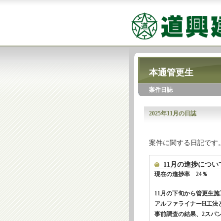
本通管更生
案件日誌
2025年11月の日誌
案件に関する日記です
11月の進捗について 
現在の進捗率 24％
11月の下旬から管更生
アルファライナーH工法
事前調査の結果、2スパ