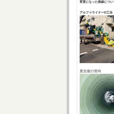
変更になった路線につい
アルファライナーH工法
更生後の管内