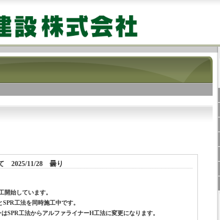
。
2025/11/28 曇り
施工開始しています。
とSPR工法を同時施工中です。
ンはSPR工法からアルファライナーH工法に変更になります。