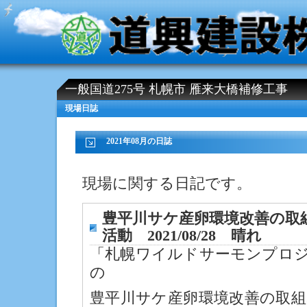
一般国道275号 札幌市 雁来大橋補修工事
現場日誌
2021年08月の日誌
現場に関する日記です。
豊平川サケ産卵環境改善の取
活動 2021/08/28 晴れ
「札幌ワイルドサーモンプロ
の
豊平川サケ産卵環境改善の取