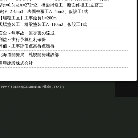
型)t=6.5㎝)A=272m2、橋梁補修工 断面修復工(左官工
法)V=2.43m3 表面被覆工A=45m2、仮設工1式
【瑞穂工区】工事延長L=200m
現場塗装工 橋梁塗装工A=110m2、仮設工1式
安全～無事故・無災害の達成
利益～実行予算粗利確保
評価～工事評価点高得点獲得
北海道開発局 札幌開発建設部
道興建設株式会社
このサイトはBeingCollaborationで作成しています