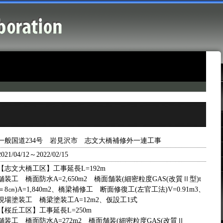
一般国道234号 岩見沢市 志文大橋補修外一連工事
2021/04/12～2022/02/15
【志文大橋工区】工事延長L=192m
舗装工 橋面防水A=2,650m2 橋面舗装(細密粒度GAS(改質Ⅱ型)t
＝8㎝)A=1,840m2、橋梁補修工 断面修復工(左官工法)V=0.91m3、
現場塗装工 橋梁塗装工A=12m2、仮設工1式
【桜丘工区】工事延長L=250m
舗装工 橋面防水A=272m2 橋面舗装(細密粒度GAS(改質Ⅱ