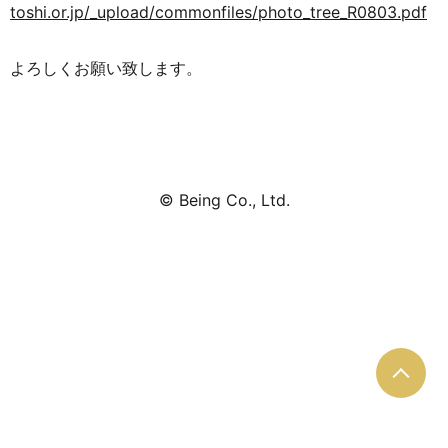
toshi.or.jp/_upload/commonfiles/photo_tree_R0803.pdf
よろしくお願い致します。
© Being Co., Ltd.